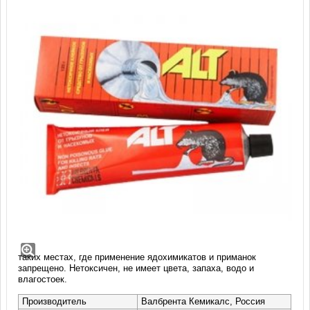
Клей ALT (туба 135 гр)
Экологичное высокоэффективное клейкое средство для отлова
крыс, мышей и насекомых вокруг и внутри помещений, складах,
квартирах, загородных и дачных домах и т.д. Используется и в
таких местах, где применение ядохимикатов и приманок
запрещено. Нетоксичен, не имеет цвета, запаха, водо и
влагостоек.
Производитель
Валбрента Кемикалс, Россия