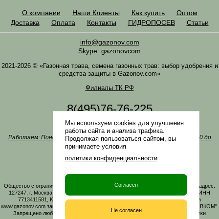
О компании
Наши Клиенты
Как купить
Оптом
Доставка
Оплата
Контакты
ГИДРОПОСЕВ
Статьи
info@gazonov.com
Skype: gazonovcom
2021-2026 © «Газонная трава, семена газонных трав: выбор удобрения и
средства защиты в Gazonov.com»
Филиалы ТК РФ
8(495)76-76-225
8(985)76-76-335
Мы используем cookies для улучшения
Наша почта
info@gazonov.com
работы сайта и анализа трафика.
Работаем: Понедельник-четверг с 10:00 до 18:00, пятница - с 10:00 до
Продолжая пользоваться сайтом, вы
17:00
принимаете условия
Наши награды и письма
политики конфиденциальности
Политика конфиденциальности
.
Заказать обратный звонок
Согласен
Общество с ограниченной ответственностью «ГАЗОНОВКОМ» Юридический адрес:
127247, г. Москва, Дмитровское ш., д. 100, стр. 2, этаж 01, помещение 3106 ИНН
7713411581, КПП 771301001 ОГРН 1167746161219. Все материалы сайта
www.gazonov.com защищены авторским правом и принадлежат ООО "ГАЗОНОВКОМ".
Не согласен
Запрещено любое копирование материалов сайта без активной гиперссылки