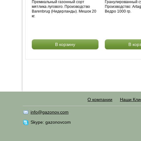
Премиальный газонный сорт
Гранулированный с
мятлика лугового. Производство
Производство: Arta
Barenbrug (Нидерланды). Мешок 20
Ведро 1000 гр.
кг.
В корзину
В кор
О компании
Наши Кли
info@gazonov.com
Skype: gazonovcom