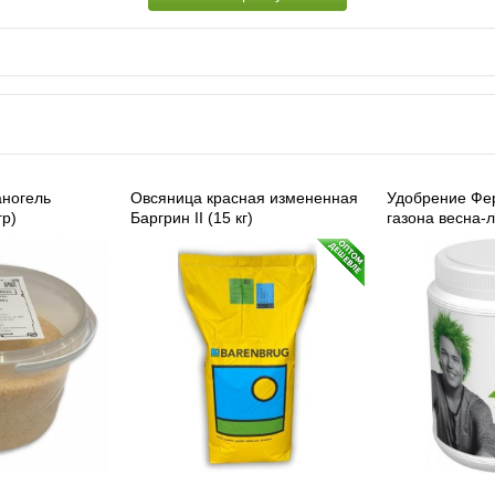
аногель
Овсяница красная измененная
Удобрение Фе
гр)
Баргрин II (15 кг)
газона весна-л