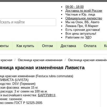
09:00 - 18:00
Доставка по всей России
Частные и Юр. лица
Официальное дилерство
Мы на Озон, ВБ, Авито
Лемана Про, Я.Маркет
Есть срочная доставка!
Все цены актуальны!
Работаем по ЭДО
иенты
Как купить
Оптом
Доставка
Оплата
К
 красная
Овсяница красная измененная
Овсяница красная изменё
яница красная изменённая Ливиста
ца красная изменённая (Festuca rubra commutata)
 ЛИВИСТА (LIVISTA)
одство: DSV (Германия)
кая фасовка: мешок 15 кг.
расхода: 3 кг семян на 100 кв.м.
ги высочайшего качества:
БАРГРИН II
.
ение: газонное.
во семян ГОСТ Р 52325-2005