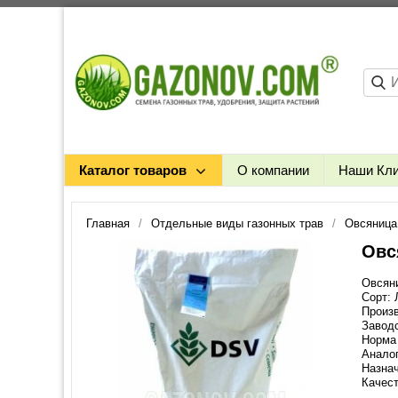
Каталог товаров
О компании
Наши Кл
Главная
Отдельные виды газонных трав
Овсяница
Овс
Овсяни
Сорт:
Произв
Заводс
Норма 
Анало
Назнач
Качест