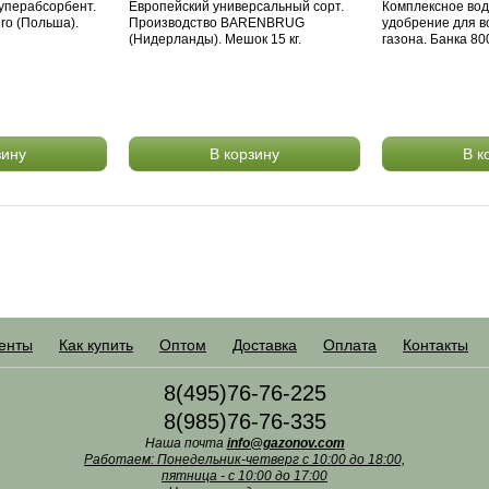
уперабсорбент.
Европейский универсальный сорт.
Комплексное во
gro (Польша).
Производство BARENBRUG
удобрение для в
(Нидерланды). Мешок 15 кг.
газона. Банка 800
зину
В корзину
В к
енты
Как купить
Оптом
Доставка
Оплата
Контакты
8(495)76-76-225
8(985)76-76-335
Наша почта
info@gazonov.com
Работаем: Понедельник-четверг с 10:00 до 18:00,
пятница - с 10:00 до 17:00