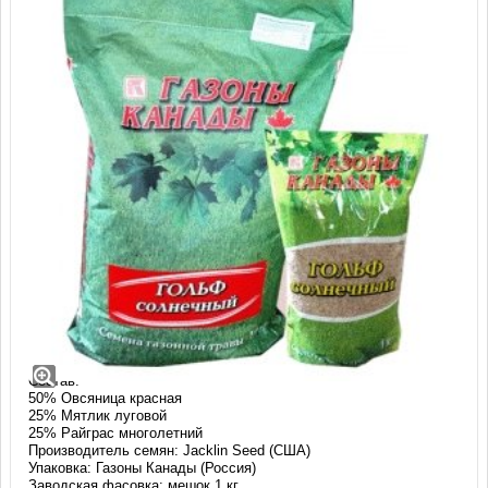
Травосмесь Газоны Канады Гольф
солнечный (1 кг)
Смесь: Гольф солнечный
Состав:
50% Овсяница красная
25% Мятлик луговой
25% Райграс многолетний
Производитель семян: Jacklin Seed (США)
Упаковка: Газоны Канады (Россия)
Заводская фасовка: мешок 1 кг.