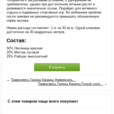
толерантен к засушливым условиям, к удобрениям не
требователен, однако при достаточном питании растёт и
развивается значительно лучше. Подойдет для активного
отдыха и подвижных спортивных игр. Во избежание проблем
после зимовки не рекомендуется превышать обозначенную
норму высева.
Норма расхода составляет: 1 кг на 30 кв.м. Одной упаковки
достаточно на 30 квадратных метров.
Состав:
50% Овсяница красная
25% Мятлик луговой
25% Райграс многолетний
В корзину
←
Травосмесь Газоны Канады Универсаль...
Травосмесь Газоны Канады Гольф солн...
→
С этим товаром чаще всего покупают