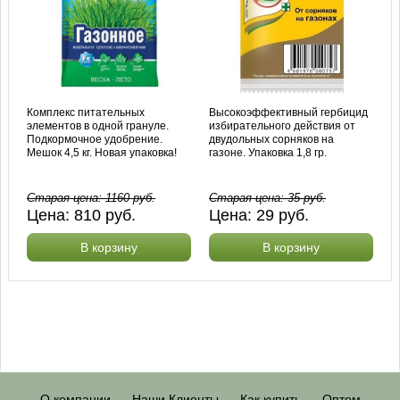
Комплекс питательных
Высокоэффективный гербицид
элементов в одной грануле.
избирательного действия от
Подкормочное удобрение.
двудольных сорняков на
Мешок 4,5 кг. Новая упаковка!
газоне. Упаковка 1,8 гр.
Старая цена:
1160
руб.
Старая цена:
35
руб.
Цена:
810
руб.
Цена:
29
руб.
В корзину
В корзину
О компании
Наши Клиенты
Как купить
Оптом