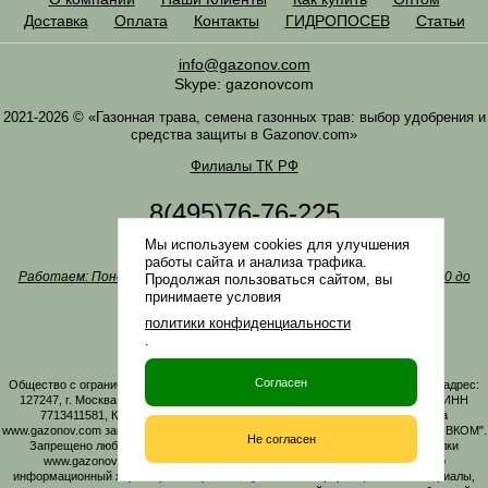
Доставка
Оплата
Контакты
ГИДРОПОСЕВ
Статьи
info@gazonov.com
Skype: gazonovcom
2021-2026 © «Газонная трава, семена газонных трав: выбор удобрения и
средства защиты в Gazonov.com»
Филиалы ТК РФ
8(495)76-76-225
8(985)76-76-335
Мы используем cookies для улучшения
Наша почта
info@gazonov.com
работы сайта и анализа трафика.
Работаем: Понедельник-четверг с 10:00 до 18:00, пятница - с 10:00 до
Продолжая пользоваться сайтом, вы
17:00
принимаете условия
Наши награды и письма
политики конфиденциальности
Политика конфиденциальности
.
Заказать обратный звонок
Согласен
Общество с ограниченной ответственностью «ГАЗОНОВКОМ» Юридический адрес:
127247, г. Москва, Дмитровское ш., д. 100, стр. 2, этаж 01, помещение 3106 ИНН
7713411581, КПП 771301001 ОГРН 1167746161219. Все материалы сайта
www.gazonov.com защищены авторским правом и принадлежат ООО "ГАЗОНОВКОМ".
Не согласен
Запрещено любое копирование материалов сайта без активной гиперссылки
www.gazonov.com. Данный сайт и его содержимое носит исключительно
информационный характер и ни при каких условиях информационные материалы,