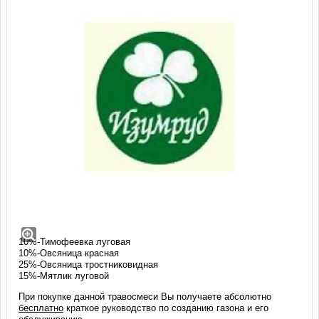
Смесь трав Дачный Ковер
Состав травосмеси Дачный Ковер
(мешок - 20, 30 кг):
40%-Райграс пастбищный
10%-Тимофеевка луговая
10%-Овсяница красная
25%-Овсяница тростниковидная
15%-Мятлик луговой
При покупке данной травосмеси Вы получаете абсолютно
бесплатно
краткое руководство по созданию газона и его