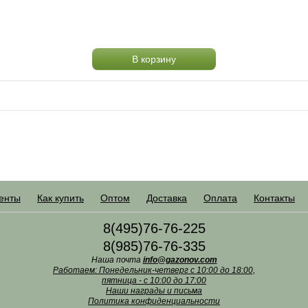
В корзину
енты
Как купить
Оптом
Доставка
Оплата
Контакты
8(495)76-76-225
8(985)76-76-335
Наша почта
info@gazonov.com
Работаем: Понедельник-четверг с 10:00 до 18:00,
пятница - с 10:00 до 17:00
Наши награды и письма
Политика конфиденциальности