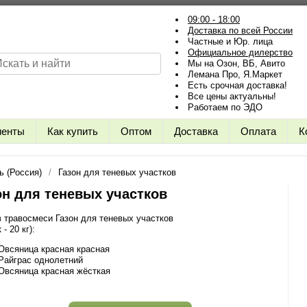
09:00 - 18:00
Доставка по всей России
Частные и Юр. лица
Официальное дилерство
Мы на Озон, ВБ, Авито
Лемана Про, Я.Маркет
Есть срочная доставка!
Все цены актуальны!
Работаем по ЭДО
иенты
Как купить
Оптом
Доставка
Оплата
К
ь (Россия)
Газон для теневых участков
он для теневых участков
 травосмеси Газон для теневых участков
- 20 кг):
Овсяница красная красная
Райграс однолетний
Овсяница красная жёсткая