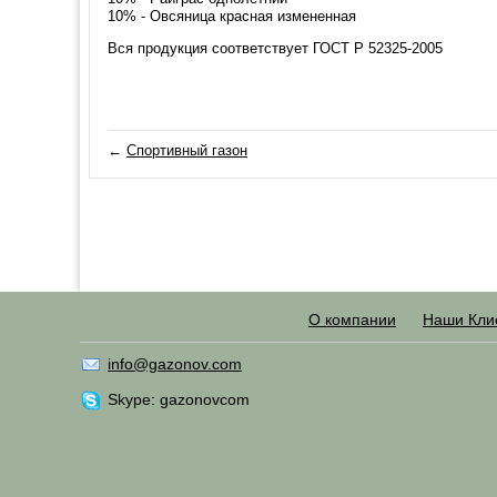
10% - Овсяница красная измененная
Вся продукция соответствует ГОСТ Р 52325-2005
←
Спортивный газон
О компании
Наши Кли
info@gazonov.com
Skype: gazonovcom