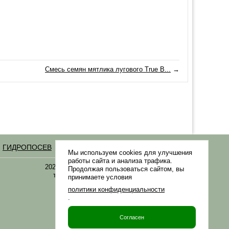
Смесь семян мятлика лугового True B...
→
ГИДРОПОСЕВ
Статьи
Мы используем cookies для улучшения
работы сайта и анализа трафика.
2021-2026 © «Газонная трава, семена газонных
Продолжая пользоваться сайтом, вы
трав: выбор удобрения и средства защиты в
принимаете условия
Gazonov.com»
политики конфиденциальности
.
Филиалы ТК РФ
Согласен