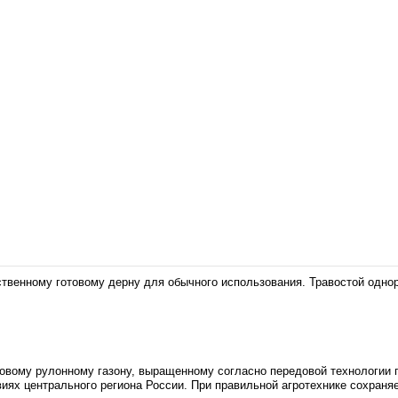
ственному готовому дерну для обычного использования. Травостой однор
товому рулонному газону, выращенному согласно передовой технологии 
виях центрального региона России. При правильной агротехнике сохраня