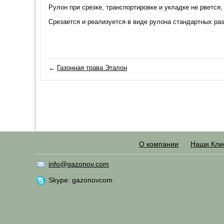
Рулон при срезке, транспортировке и укладке не рвется
Срезается и реализуется в виде рулона стандартных разм
←
Газонная трава Эталон
О компании
Наши Кли
info@gazonov.com
Skype: gazonovcom