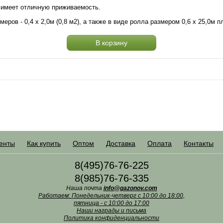
, имеет отличную приживаемость.
еров - 0,4 х 2,0м (0,8 м2), а также в виде ролла размером 0,6 х 25,0м 
В корзину
енты
Как купить
Оптом
Доставка
Оплата
Контакты
8(495)76-76-225
8(985)76-76-335
Наша почта
info@gazonov.com
Работаем: Понедельник-четверг с 10:00 до 18:00,
пятница - с 10:00 до 17:00
Наши награды и письма
Политика конфиденциальности