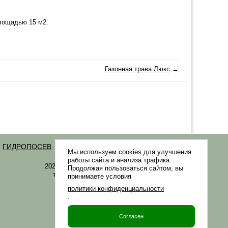
площадью 15 м2.
Газонная трава Люкс
→
ГИДРОПОСЕВ
Статьи
Мы используем cookies для улучшения
работы сайта и анализа трафика.
2021-2026 © «Газонная трава, семена газонных
Продолжая пользоваться сайтом, вы
трав: выбор удобрения и средства защиты в
принимаете условия
Gazonov.com»
политики конфиденциальности
.
Филиалы ТК РФ
Согласен