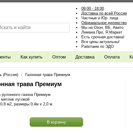
09:00 - 18:00
Доставка по всей России
Частные и Юр. лица
Официальное дилерство
Мы на Озон, ВБ, Авито
Лемана Про, Я.Маркет
Есть срочная доставка!
Все цены актуальны!
Работаем по ЭДО
иенты
Как купить
Оптом
Доставка
Оплата
К
ь (Россия)
Газонная трава Премиум
онная трава Премиум
 рулонного газона Премиум
 мятлик луговой
0,8 м2, размеры 0,4м х 2,0 м.
В корзину