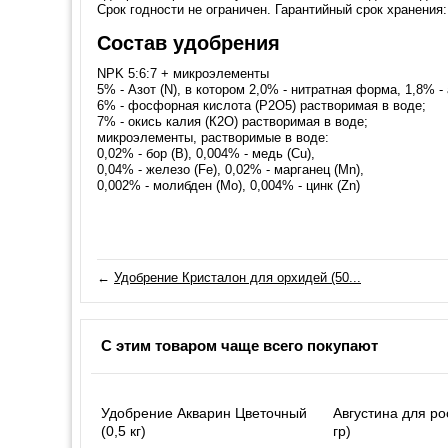
Срок годности не ограничен. Гарантийный срок хранения: 
Состав удобрения
NPK 5:6:7 + микроэлементы
5% - Азот (N), в котором 2,0% - нитратная форма, 1,8%
6% - фосфорная кислота (Р2О5) растворимая в воде;
7% - окись калия (К2О) растворимая в воде;
микроэлементы, растворимые в воде:
0,02% - бор (В), 0,004% - медь (Cu),
0,04% - железо (Fe), 0,02% - марганец (Mn),
0,002% - молибден (Mo), 0,004% - цинк (Zn)
←
Удобрение Кристалон для орхидей (50...
С этим товаром чаще всего покупают
Удобрение Акварин Цветочный
Августина для ро
(0,5 кг)
гр)