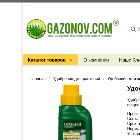
Каталог товаров
О компании
Наши Кл
Главная
Удобрения для растений
Удобрения для к
Удо
Удобр
вещест
Произ
Соста
Срок г
Норма 
Упаков