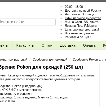
09:00 - 18:00
Доставка по всей России
Частные и Юр. лица
Официальное дилерство
Мы на Озон, ВБ, Авито
Лемана Про, Я.Маркет
Есть срочная доставка!
Все цены актуальны!
Работаем по ЭДО
иенты
Как купить
Оптом
Доставка
Оплата
К
омнатных растений
Удобрения для орхидей
Удобрение Pokon для о
брение Pokon для орхидей (250 мл)
ение Покон для орхидей содержит все необходимые питательные
ва для частого и продолжительного цветения орхидей.
водство: Pokon (Нидерланды)
в NPK 5:6:7 + микроэлементы
одности: не ограничен.
расхода: 1 раз в неделю, 5 мл на 1 литр воды
ка: 250 мл