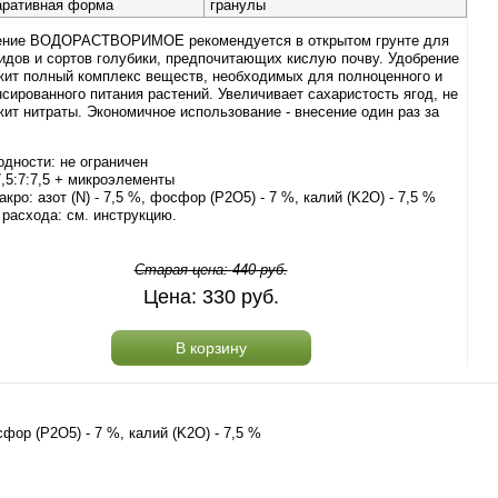
аративная форма
гранулы
ение ВОДОРАСТВОРИМОЕ рекомендуется в открытом грунте для
идов и сортов голубики, предпочитающих кислую почву. Удобрение
жит полный комплекс веществ, необходимых для полноценного и
сированного питания растений. Увеличивает сахаристость ягод, не
ит нитраты. Экономичное использование - внесение один раз за
одности: не ограничен
,5:7:7,5 + микроэлементы
кро: азот (N) - 7,5 %, фосфор (P2O5) - 7 %, калий (K2O) - 7,5 %
расхода: см. инструкцию.
Старая цена:
440
руб.
Цена:
330
руб.
В корзину
фор (P2O5) - 7 %, калий (K2O) - 7,5 %