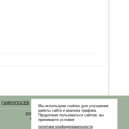
ГИДРОПОСЕВ
Статьи
Мы используем cookies для улучшения
работы сайта и анализа трафика.
2021-2026 © «Газонная трава, семена газонных
Продолжая пользоваться сайтом, вы
трав: выбор удобрения и средства защиты в
принимаете условия
Gazonov.com»
политики конфиденциальности