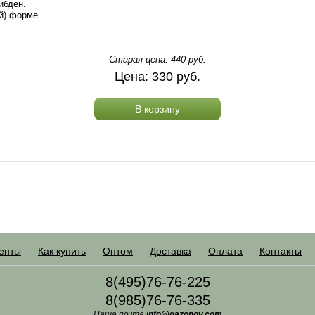
ибден.
й) форме.
Старая цена:
440
руб.
Цена:
330
руб.
В корзину
енты
Как купить
Оптом
Доставка
Оплата
Контакты
8(495)76-76-225
8(985)76-76-335
Наша почта
info@gazonov.com