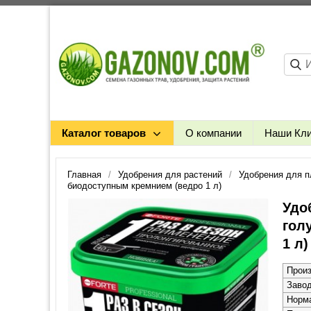
Каталог товаров
О компании
Наши Кл
Главная
Удобрения для растений
Удобрения для п
биодоступным кремнием (ведро 1 л)
Удо
гол
1 л)
Прои
Заво
Норм