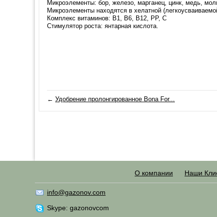
Микроэлементы: бор, железо, марганец, цинк, медь, мол
Микроэлементы находятся в хелатной (легкоусваиваемо
Комплекс витаминов: B1, B6, B12, PP, С
Стимулятор роста: янтарная кислота.
←
Удобрение пролонгированное Bona For...
О компании
Наши Кли
info@gazonov.com
Skype: gazonovcom