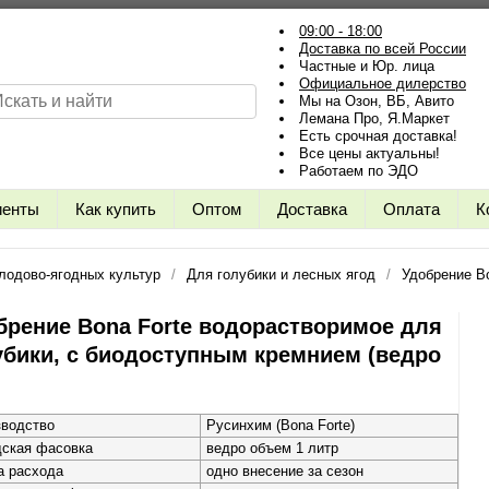
09:00 - 18:00
Доставка по всей России
Частные и Юр. лица
Официальное дилерство
Мы на Озон, ВБ, Авито
Лемана Про, Я.Маркет
Есть срочная доставка!
Все цены актуальны!
Работаем по ЭДО
иенты
Как купить
Оптом
Доставка
Оплата
К
лодово-ягодных культур
Для голубики и лесных ягод
Удобрение Bo
брение Bona Forte водорастворимое для
убики, с биодоступным кремнием (ведро
зводство
Русинхим (Bona Forte)
дская фасовка
ведро объем 1 литр
а расхода
одно внесение за сезон