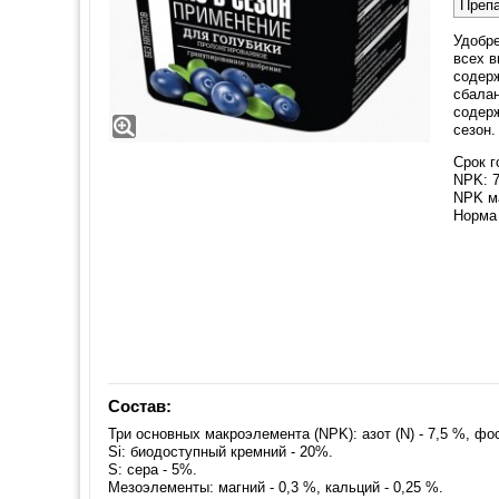
Преп
Удобр
всех в
содер
сбалан
содерж
сезон.
Срок г
NPK: 7
NPK ма
Норма 
Состав:
Три основных макроэлемента (NPK): азот (N) - 7,5 %, фос
Si: биодоступный кремний - 20%.
S: сера - 5%.
Мезоэлементы: магний - 0,3 %, кальций - 0,25 %.