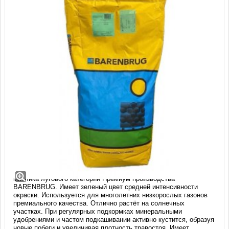
Мятлик луговой SOD 50 (Барсерати/
Баркларен) (15 кг)
Эксклюзив! Бленд элитных сортов европейской селекции
мятлика лугового категории Премиум производства
BARENBRUG. Имеет зеленый цвет средней интенсивности
окраски. Используется для многолетних низкорослых газонов
премиального качества. Отлично растёт на солнечных
участках. При регулярных подкормках минеральными
удобрениями и частом подкашивании активно кустится, образуя
новые побеги и увеличивая плотность травостоя. Имеет