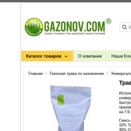
Каталог товаров
О компании
Наши Кл
Главная
Газонная трава по назначению
Универсаль
Тра
Исполь
универ
быстро
произ
на 7-9
Смесь 
10% Т
30% О