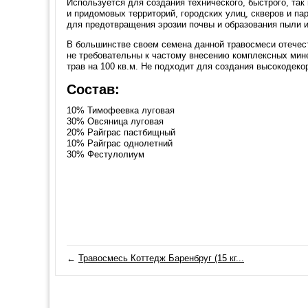
Используется для создания технического, быстрого, так
и придомовых территорий, городских улиц, скверов и пар
для предотвращения эрозии почвы и образования пыли и
В большинстве своем семена данной травосмеси отечест
не требовательны к частому внесению комплексных мине
трав на 100 кв.м. Не подходит для создания высокодеко
Состав:
10% Тимофеевка луговая
30% Овсяница луговая
20% Райграс пастбищный
10% Райграс однолетний
30% Фестулолиум
←
Травосмесь Коттедж Баренбруг (15 кг...