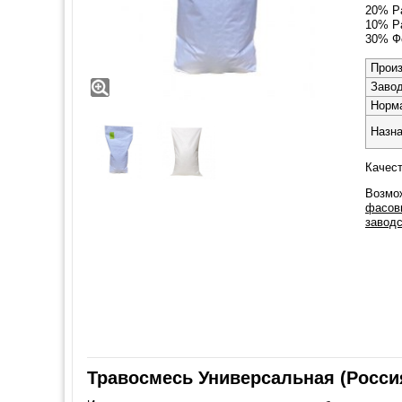
20% Р
10% Р
30% Ф
Прои
Заво
Норм
Назн
Качест
Возмож
фасовк
заводс
Травосмесь Универсальная (Россия