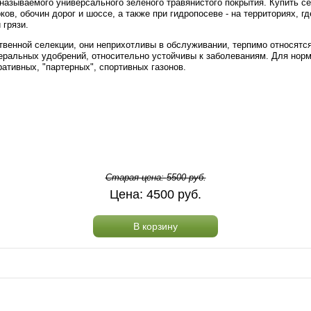
 называемого универсального зеленого травянистого покрытия. Купить 
ков, обочин дорог и шоссе, а также при гидропосеве - на территориях, 
 грязи.
венной селекции, они неприхотливы в обслуживании, терпимо относятся 
ральных удобрений, относительно устойчивы к заболеваниям. Для норм
ративных, "партерных", спортивных газонов.
Старая цена:
5500
руб.
Цена:
4500
руб.
В корзину