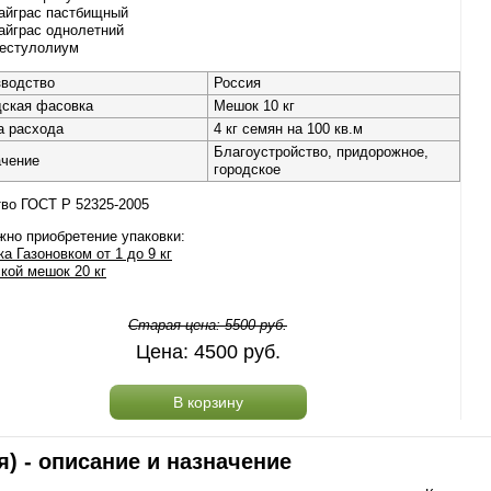
айграс пастбищный
айграс однолетний
естулолиум
зводство
Россия
дская фасовка
Мешок 10 кг
а расхода
4 кг семян на 100 кв.м
Благоустройство, придорожное,
ачение
городское
во ГОСТ Р 52325-2005
но приобретение упаковки:
а Газоновком от 1 до 9 кг
кой мешок 20 кг
Старая цена:
5500
руб.
Цена:
4500
руб.
В корзину
) - описание и назначение