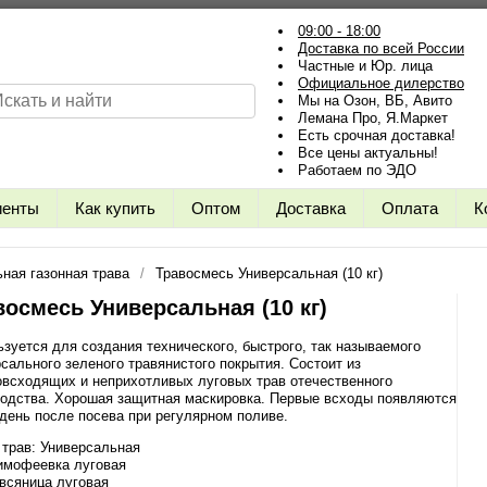
09:00 - 18:00
Доставка по всей России
Частные и Юр. лица
Официальное дилерство
Мы на Озон, ВБ, Авито
Лемана Про, Я.Маркет
Есть срочная доставка!
Все цены актуальны!
Работаем по ЭДО
иенты
Как купить
Оптом
Доставка
Оплата
К
ная газонная трава
Травосмесь Универсальная (10 кг)
восмесь Универсальная (10 кг)
зуется для создания технического, быстрого, так называемого
сального зеленого травянистого покрытия. Состоит из
всходящих и неприхотливых луговых трав отечественного
водства. Хорошая защитная маскировка. Первые всходы появляются
 день после посева при регулярном поливе.
трав: Универсальная
имофеевка луговая
всяница луговая