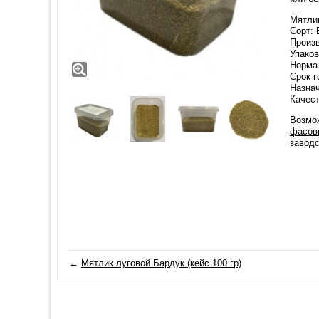
Мятлик
Сорт:
Произв
Упаков
Норма 
Срок г
Назнач
Качест
Возмож
фасовк
заводс
←
Мятлик луговой Бардук (кейс 100 гр)