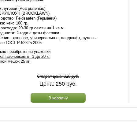
 луговой (Poa pratensis)
 БРУКЛОУН (BROOKLAWN)
одство: Feldsaaten (Германия)
ка: кейс 100 гр.
расхода: 20-30 гр семян на 1 кв.м.
одности: 2 года с даты фасовки.
ение: газонное, универсальное, ландшафт, рулоны.
во ГОСТ Р 52325-2005.
но приобретение упаковки:
а Газоновком от 1 до 20 кг
кой мешок 25 кг
Старая цена:
320
руб.
Цена:
250
руб.
В корзину