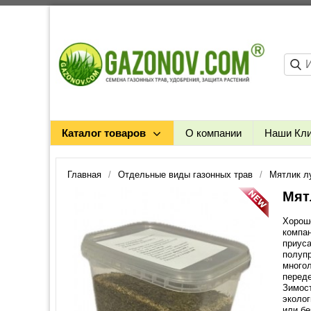
Каталог товаров
О компании
Наши Кл
Главная
Отдельные виды газонных трав
Мятлик л
Мят
Хорошо
компа
приуса
полуп
многол
переде
Зимост
эколог
или бе