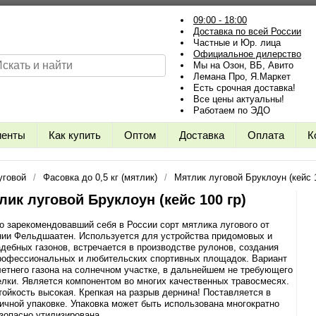
09:00 - 18:00
Доставка по всей России
Частные и Юр. лица
Официальное дилерство
Мы на Озон, ВБ, Авито
Лемана Про, Я.Маркет
Есть срочная доставка!
Все цены актуальны!
Работаем по ЭДО
иенты
Как купить
Оптом
Доставка
Оплата
К
уговой
Фасовка до 0,5 кг (мятлик)
Мятлик луговой Бруклоун (кейс 1
лик луговой Бруклоун (кейс 100 гр)
 зарекомендовавший себя в России сорт мятлика лугового от
нии Фельдшаатен. Используется для устройства придомовых и
дебных газонов, встречается в производстве рулонов, создания
рофессиональных и любительских спортивных площадок. Вариант
етнего газона на солнечном участке, в дальнейшем не требующего
лки. Является компонентом во многих качественных травосмесях.
ойкость высокая. Крепкая на разрыв дернина! Поставляется в
ичной упаковке. Упаковка может быть использована многократно
зопасно утилизирована.