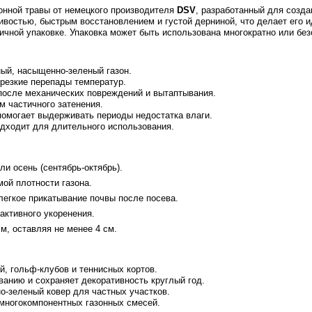
зонной травы от немецкого производителя
DSV
, разработанный для созда
ивостью, быстрым восстановлением и густой дерниной, что делает его 
ичной упаковке. Упаковка может быть использована многократно или без
ый, насыщенно-зеленый газон.
 резкие перепады температур.
после механических повреждений и вытаптывания.
м частичного затенения.
помогает выдерживать периоды недостатка влаги.
одходит для длительного использования.
ли осень (сентябрь-октябрь).
мой плотности газона.
легкое прикатывание почвы после посева.
активного укоренения.
м, оставляя не менее 4 см.
, гольф-клубов и теннисных кортов.
ванию и сохраняет декоративность круглый год.
о-зеленый ковер для частных участков.
многокомпонентных газонных смесей.