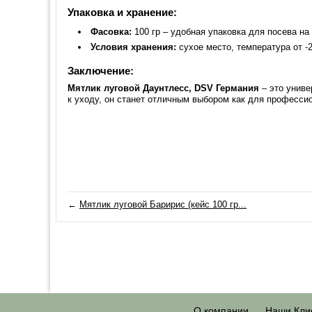
Упаковка и хранение:
Фасовка:
100 гр – удобная упаковка для посева н
Условия хранения:
сухое место, температура от -2
Заключение:
Мятлик луговой Даунтлесс, DSV Германия
– это униве
к уходу, он станет отличным выбором как для профессио
←
Мятлик луговой Баририс (кейс 100 гр...
О компании
Наши Кли