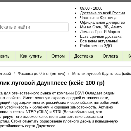
09:00 - 18:00
Доставка по всей России
Частные и Юр. лица
Официальное дилерство
Мы на Озон, ВБ, Авито
Лемана Про, Я.Маркет
Есть срочная доставка!
Все цены актуальны!
Работаем по ЭДО
иенты
Как купить
Оптом
Доставка
Оплата
К
уговой
Фасовка до 0,5 кг (мятлик)
Мятлик луговой Даунтлесс (кейс 
лик луговой Даунтлесс (кейс 100 гр)
а для отечественного рынка от компании DSV! Обладает рядом
ых свойств. Имеет зеленую окраску средней интенсивности,
ящий под задачи многих российских и европейских потребителей.
я устойчивость к болезням и хорошая зимостойкость. Активно
овал в тестах NTEP (США) и STRI (Великобритания), что
трирует его высокое качество и соответствие серьезным
ртам. Стоит отметить образование плотного дёрна и повышенную
устойчивость сорта Даунтлесс.