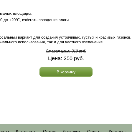
а малых площадях.
0 до +20°C, избегать попадания влаги.
рсальный вариант для создания устойчивых, густых и красивых газонов
нального использования, так и для частного озеленения.
Старая цена:
310
руб.
Цена:
250
руб.
В корзину
енты
Как купить
Оптом
Доставка
Оплата
Контакты