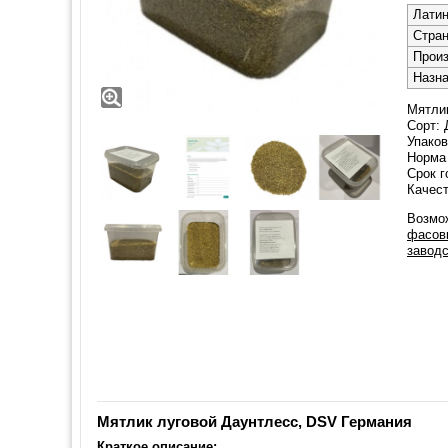
Латин
Стра
Прои
Назн
Мятлик
Сорт:
Упаков
Норма 
Срок г
Качест
Возмож
фасовк
заводс
Мятлик луговой Даунтлесс, DSV Германия
Краткое описание: