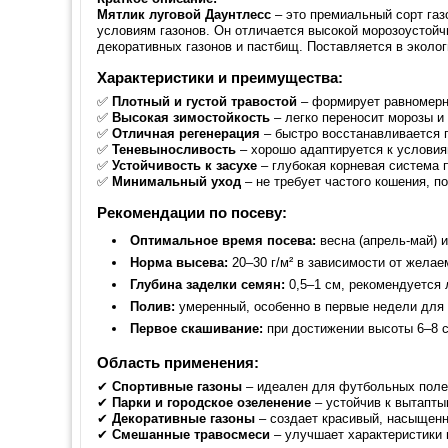
Мятлик луговой Даунтлесс
– это премиальный сорт га
условиям газонов. Он отличается высокой морозоустойч
декоративных газонов и пастбищ. Поставляется в эколог
Характеристики и преимущества:
✅
Плотный и густой травостой
– формирует равномерн
✅
Высокая зимостойкость
– легко переносит морозы и
✅
Отличная регенерация
– быстро восстанавливается 
✅
Теневыносливость
– хорошо адаптируется к условия
✅
Устойчивость к засухе
– глубокая корневая система 
✅
Минимальный уход
– не требует частого кошения, п
Рекомендации по посеву:
Оптимальное время посева:
весна (апрель-май) и
Норма высева:
20–30 г/м² в зависимости от желае
Глубина заделки семян:
0,5–1 см, рекомендуется 
Полив:
умеренный, особенно в первые недели для 
Первое скашивание:
при достижении высоты 6–8 с
Область применения:
✔
Спортивные газоны
– идеален для футбольных полей
✔
Парки и городское озеленение
– устойчив к вытапты
✔
Декоративные газоны
– создает красивый, насыщенн
✔
Смешанные травосмеси
– улучшает характеристики 