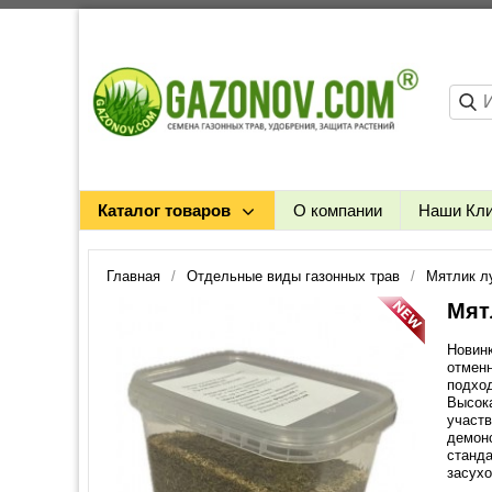
Каталог товаров
О компании
Наши Кл
Главная
Отдельные виды газонных трав
Мятлик л
Мят
Новинк
отменн
подход
Высока
участв
демонс
станда
засухо