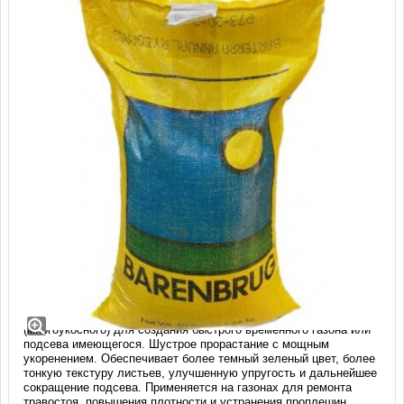
Райграс многоукосный Бартерра (22,68
кг)
Профессиональный газонный сорт райграса однолетнего
(многоукосного) для создания быстрого временного газона или
подсева имеющегося. Шустрое прорастание с мощным
укоренением. Обеспечивает более темный зеленый цвет, более
тонкую текстуру листьев, улучшенную упругость и дальнейшее
сокращение подсева. Применяется на газонах для ремонта
травостоя, повышения плотности и устранения проплешин.