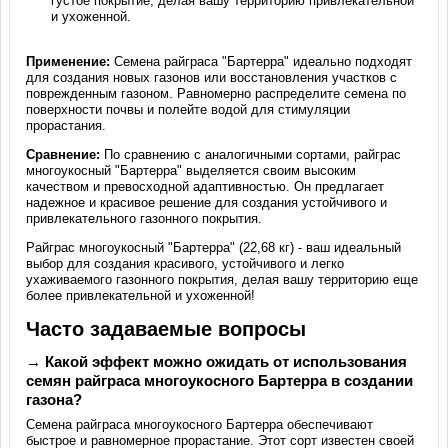
густое покрытие, делая вашу территорию привлекательной
и ухоженной.
Применение:
Семена райграса "Бартерра" идеально подходят
для создания новых газонов или восстановления участков с
поврежденным газоном. Равномерно распределите семена по
поверхности почвы и полейте водой для стимуляции
прорастания.
Сравнение:
По сравнению с аналогичными сортами, райграс
многоукосный "Бартерра" выделяется своим высоким
качеством и превосходной адаптивностью. Он предлагает
надежное и красивое решение для создания устойчивого и
привлекательного газонного покрытия.
Райграс многоукосный "Бартерра" (22,68 кг) - ваш идеальный
выбор для создания красивого, устойчивого и легко
ухаживаемого газонного покрытия, делая вашу территорию еще
более привлекательной и ухоженной!
Часто задаваемые вопросы
→ Какой эффект можно ожидать от использования
семян райграса многоукосного Бартерра в создании
газона?
Семена райграса многоукосного Бартерра обеспечивают
быстрое и равномерное прорастание. Этот сорт известен своей