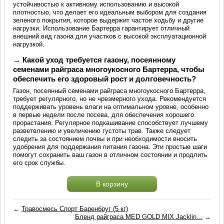
устойчивостью к активному использованию и высокой
плотностью, что делает его идеальным выбором для создания
зеленого покрытия, которое выдержит частое ходьбу и другие
нагрузки. Использование Бартерра гарантирует отличный
внешний вид газона для участков с высокой эксплуатационной
нагрузкой.
→ Какой уход требуется газону, посеянному
семенами райграса многоукосного Бартерра, чтобы
обеспечить его здоровый рост и долговечность?
Газон, посеянный семенами райграса многоукосного Бартерра,
требует регулярного, но не чрезмерного ухода. Рекомендуется
поддерживать уровень влаги на оптимальном уровне, особенно
в первые недели после посева, для обеспечения хорошего
прорастания. Регулярное подкашивание способствует лучшему
разветвлению и увеличению густоты трав. Также следует
следить за состоянием почвы и при необходимости вносить
удобрения для поддержания питания газона. Эти простые шаги
помогут сохранить ваш газон в отличном состоянии и продлить
его срок службы.
В корзину
←
Травосмесь Спорт Баренбруг (5 кг)
Бленд райграса MED GOLD MIX Jacklin...
→