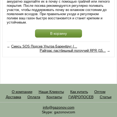
аккуратно заделайте их в почву с помощью граблей или легкого
покрытия. После посева рекомендуется регулярно поливать
участок, чтобы поддерживать почву во влажном состоянии до
появления всходов. При правильном уходе и регулярном
поливе ваш газон быстро восстановится и станет крепким и
устойчивым.
В корзину
←
Смесь SOS Подсев Ультра Баренбруг (...
Райграс пастбищный ползучий RPR (15...
→
О компании
Наши Клиенты
Как купить
Оптом
Доставка
Оплата
Контакты
ГИДРОПОСЕВ
Статьи
info@gazonov.com
Skype: gazonovcom