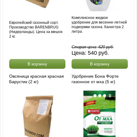
Комплексное жидкое
удобрение для весенне-летней
Европейский газонный сорт.
подкормки газона. Канистра 2
Производство BARENBRUG
литра.
(Нидерланды). Цена за мешок
2 кг.
Старая цена:
620
руб.
Цена:
540
руб.
В корзину
В корзину
Овсяница красная красная
Удобрение Бона Форте
Барустик (2 кг)
газонное от мха (5 кг)