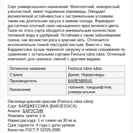
Сорт универсального назначения. Многолетний, низкорослый,
узколистный, имеет подземные корневища. Обладает
великолепной устойчивостью к экстремальным условиям,
таким как длительная засуха и зимние холода. Формирует
достаточно плотный газон насыщенного ярко-зеленого цвета.
Газон из этого сорта обходится минимальным количеством
поливной воды и удобрений. Устойчива к таким заболеваниям
газона, как мучнистая роса и красная нить. Отличается
исключительно тонкой текстурой листьев. Вместе с тем,
Барджессика лучше переносит нагрузку и низкое скашивание по
сравнению с остальными сортами Festuca rubra rubra. Отличный
компонент для газонных смесей с другими видами.
Латинское название
Festuca rubra rubra
Страна
Дания, Нидерланды
Производитель
BARENBRUG
газонное, ландшафтное,
Назначение
универсальное
Овсяница красная красная (Festuca rubra rubra)
Сорт: БАРДЖЕССИКА (BARJESSICA)
Аналог:
БАРУСТИК
Упаковка: кратно 1 кг.
Норма расхода: 1 кг семян на 30 кв.м.
Срок годности: 4 года с даты урожая.
Качество ГОСТ Р 52325-2005.