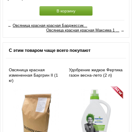
В корзину
←
Овсяница красная красная Барджессик...
Овсяница красная красная Максима 1 ...
→
С этим товаром чаще всего покупают
Овсяница красная
Удобрение жидкое Фертика
измененная Баргрин II (1
газон весна-лето (2 л)
кг)