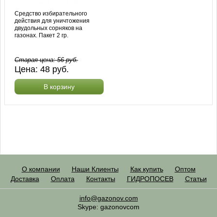
Средство избирательного
действия для уничтожения
двудольных сорняков на
газонах. Пакет 2 гр.
Старая цена:
56
руб.
Цена:
48
руб.
В корзину
О компании
Наши Клиенты
Как купить
Оптом
Доставка
Оплата
Контакты
ГИДРОПОСЕВ
Статьи
info@gazonov.com
Skype: gazonovcom