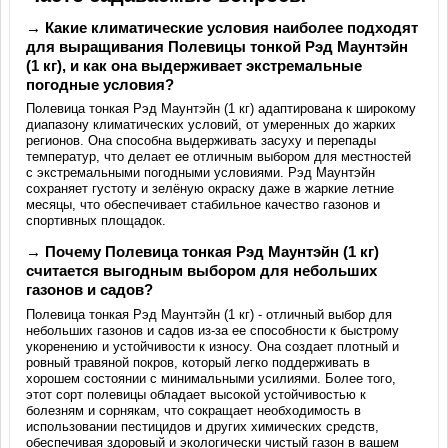
→ Какие климатические условия наиболее подходят
для выращивания Полевицы тонкой Рэд Маунтэйн
(1 кг), и как она выдерживает экстремальные
погодные условия?
Полевица тонкая Рэд Маунтэйн (1 кг) адаптирована к широкому
диапазону климатических условий, от умеренных до жарких
регионов. Она способна выдерживать засуху и перепады
температур, что делает ее отличным выбором для местностей
с экстремальными погодными условиями. Рэд Маунтэйн
сохраняет густоту и зелёную окраску даже в жаркие летние
месяцы, что обеспечивает стабильное качество газонов и
спортивных площадок.
→ Почему Полевица тонкая Рэд Маунтэйн (1 кг)
считается выгодным выбором для небольших
газонов и садов?
Полевица тонкая Рэд Маунтэйн (1 кг) - отличный выбор для
небольших газонов и садов из-за ее способности к быстрому
укоренению и устойчивости к износу. Она создает плотный и
ровный травяной покров, который легко поддерживать в
хорошем состоянии с минимальными усилиями. Более того,
этот сорт полевицы обладает высокой устойчивостью к
болезням и сорнякам, что сокращает необходимость в
использовании пестицидов и других химических средств,
обеспечивая здоровый и экологически чистый газон в вашем