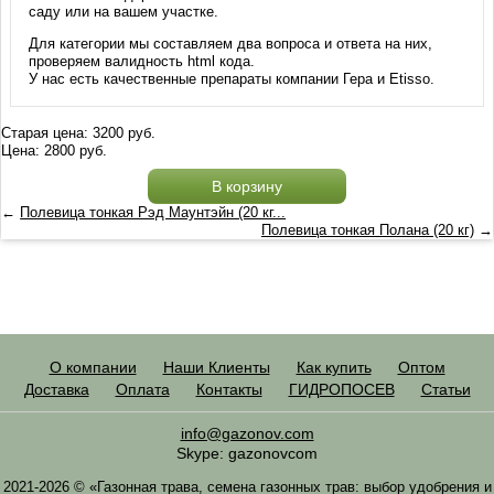
саду или на вашем участке.
Для категории мы составляем два вопроса и ответа на них,
проверяем валидность html кода.
У нас есть качественные препараты компании Гера и Etisso.
Старая цена:
3200
руб.
Цена:
2800
руб.
В корзину
←
Полевица тонкая Рэд Маунтэйн (20 кг...
Полевица тонкая Полана (20 кг)
→
О компании
Наши Клиенты
Как купить
Оптом
Доставка
Оплата
Контакты
ГИДРОПОСЕВ
Статьи
info@gazonov.com
Skype: gazonovcom
2021-2026 © «Газонная трава, семена газонных трав: выбор удобрения и