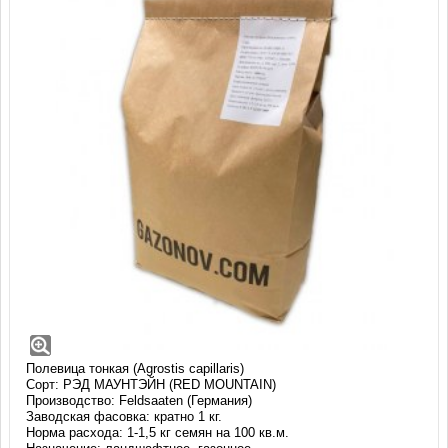
Полевица тонкая Рэд Маунтэйн (1 кг)
Многолетний, низкорослый, обладающий высокой
декоративностью сорт для создания узколистных изящных
газонов изумрудного цвета.
Полевица тонкая (Agrostis capillaris)
Сорт: РЭД МАУНТЭЙН (RED MOUNTAIN)
Производство: Feldsaaten (Германия)
Заводская фасовка: кратно 1 кг.
Норма расхода: 1-1,5 кг семян на 100 кв.м.