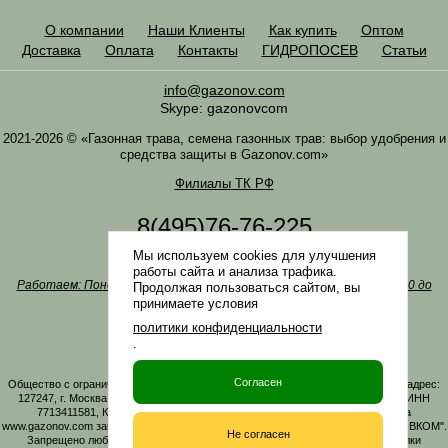
О компании
Наши Клиенты
Как купить
Оптом
Доставка
Оплата
Контакты
ГИДРОПОСЕВ
Статьи
info@gazonov.com
Skype: gazonovcom
2021-2026 © «Газонная трава, семена газонных трав: выбор удобрения и
средства защиты в Gazonov.com»
Филиалы ТК РФ
8(495)76-76-225
8(985)76-76-335
Мы используем cookies для улучшения
Наша почта
info@gazonov.com
работы сайта и анализа трафика.
Работаем: Понедельник-четверг с 10:00 до 18:00, пятница - с 10:00 до
Продолжая пользоваться сайтом, вы
17:00
принимаете условия
Наши награды и письма
политики конфиденциальности
Политика конфиденциальности
.
Заказать обратный звонок
Согласен
Общество с ограниченной ответственностью «ГАЗОНОВКОМ» Юридический адрес:
127247, г. Москва, Дмитровское ш., д. 100, стр. 2, этаж 01, помещение 3106 ИНН
7713411581, КПП 771301001 ОГРН 1167746161219. Все материалы сайта
www.gazonov.com защищены авторским правом и принадлежат ООО "ГАЗОНОВКОМ".
Не согласен
Запрещено любое копирование материалов сайта без активной гиперссылки