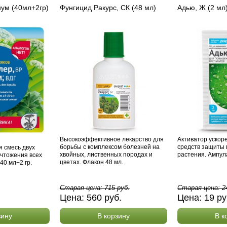
ум (40мл+2гр)
Фунгицид Ракурс, СК (48 мл)
Адью, Ж (2 мл
Высокоэффективное лекарство для
Активатор ускор
борьбы с комплексом болезней на
средств защиты
 смесь двух
хвойных, лиственных породах и
растения. Ампула
ичтожения всех
цветах. Флакон 48 мл.
40 мл+2 гр.
Старая цена:
715
руб.
Старая цена:
2
Цена:
560
руб.
Цена:
19
ру
зину
В корзину
В к