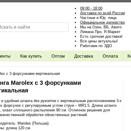
09:00 - 18:00
Доставка по всей России
Частные и Юр. лица
Официальное дилерство
Мы на Озон, ВБ, Авито
Лемана Про, Я.Маркет
Есть срочная доставка!
Все цены актуальны!
Работаем по ЭДО
иенты
Как купить
Оптом
Доставка
Оплата
К
lex с 3 форсунками вертикальная
нга Marolex с 3 форсунками
тикальная
 и удобная штанга без рукоятки с вертикальным расположением 3-х
х форсунок с регулируемым углом струи – MR1.5. Длина штанги
, охват сплошного распыления 90 см. Отличное решение для
качественной обработки облиственных растений.
одитель: Marolex (Польша).
ы: длина 120 см.