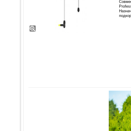
Совмес
Profes
Назна
подкор