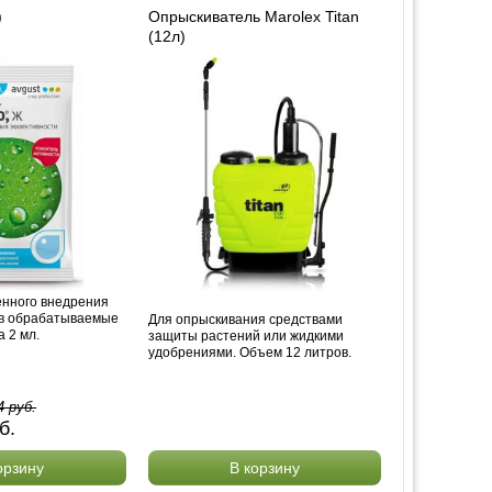
)
Опрыскиватель Marolex Titan
(12л)
енного внедрения
 в обрабатываемые
Для опрыскивания средствами
 2 мл.
защиты растений или жидкими
удобрениями. Объем 12 литров.
4
руб.
б.
орзину
В корзину