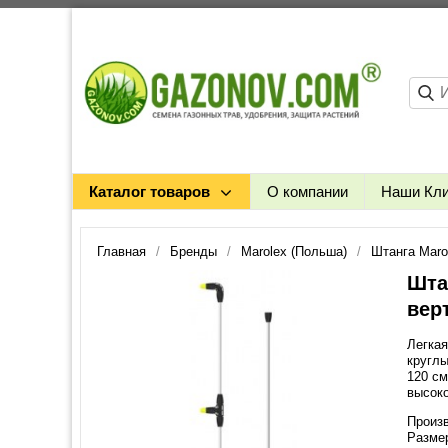
Каталог товаров
О компании
Наши Кл
Главная
Бренды
Marolex (Польша)
Штанга Maro
Шта
вер
Легкая
круглы
120 см
высоко
Произв
Размер