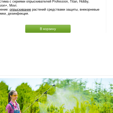
тима с сериями опрыскивателей Profession, Titan, Hobby,
sion+, Movi.
чение:
опрыскивание
растений средствами защиты, внекорневые
мки, дезинфекция.
В корзину