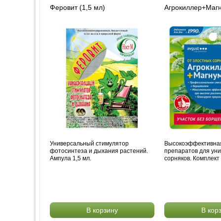
Феровит (1,5 мл)
Агрокиллер+Магн
Универсальный стимулятор
Высокоэффективная
фотосинтеза и дыхания растений.
препаратов для ун
Ампула 1,5 мл.
сорняков. Комплект 
В корзину
В кор