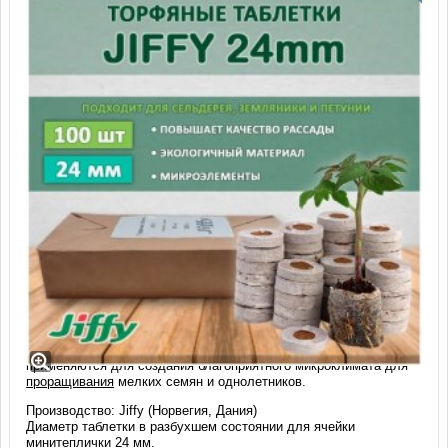
Торфяные таблетки Jiffy-7 PLA, 24 мм
(100 шт)
Высококачественные торфотаблетки в сеточке Jiffy 7, d=24 мм
применяются для создания благоприятного микроклимата для
проращивания
мелких семян и однолетников.
Производство: Jiffy (Норвегия, Дания)
Диаметр таблетки в разбухшем состоянии для ячейки
минитеплички 24 мм.