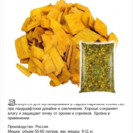
Щепа декоративная жёлтая (мешок 55-
60 л)
Высококачественная, экологически чистая, щепа жёлтого цвета
используется для мульчирования в садово-парковом хозяйстве,
при ландшафтном дизайне и озеленении. Хорошо сохраняет
влагу и защищает почву от эрозии и сорняков. Удобна в
применении.
Производство: Россия.
Мешок: объем 55-60 литров, вес мешка: 9-11 кг.