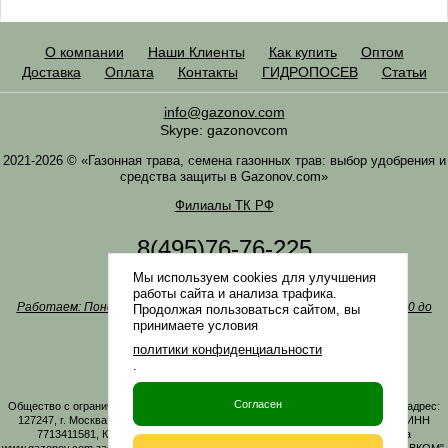
О компании
Наши Клиенты
Как купить
Оптом
Доставка
Оплата
Контакты
ГИДРОПОСЕВ
Статьи
info@gazonov.com
Skype: gazonovcom
2021-2026 © «Газонная трава, семена газонных трав: выбор удобрения и
средства защиты в Gazonov.com»
Филиалы ТК РФ
8(495)76-76-225
8(985)76-76-335
Мы используем cookies для улучшения
Наша почта
info@gazonov.com
работы сайта и анализа трафика.
Работаем: Понедельник-четверг с 10:00 до 18:00, пятница - с 10:00 до
Продолжая пользоваться сайтом, вы
17:00
принимаете условия
Наши награды и письма
политики конфиденциальности
Политика конфиденциальности
.
Заказать обратный звонок
Согласен
Общество с ограниченной ответственностью «ГАЗОНОВКОМ» Юридический адрес:
127247, г. Москва, Дмитровское ш., д. 100, стр. 2, этаж 01, помещение 3106 ИНН
7713411581, КПП 771301001 ОГРН 1167746161219. Все материалы сайта
www.gazonov.com защищены авторским правом и принадлежат ООО "ГАЗОНОВКОМ".