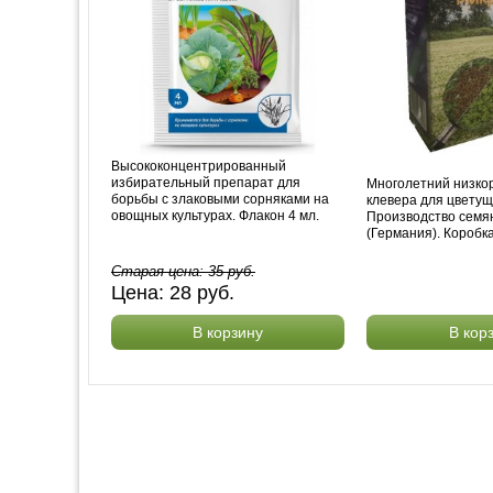
Высококонцентрированный
избирательный препарат для
Многолетний низко
борьбы с злаковыми сорняками на
клевера для цветущ
овощных культурах. Флакон 4 мл.
Производство семя
(Германия). Коробка
Старая цена:
35
руб.
Цена:
28
руб.
В корзину
В кор