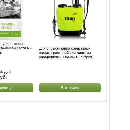
анулированное
ержанием азота N–
Для опрыскивания средствами
г.
защиты растений или жидкими
удобрениями. Объем 12 литров.
80
руб.
уб.
орзину
В корзину