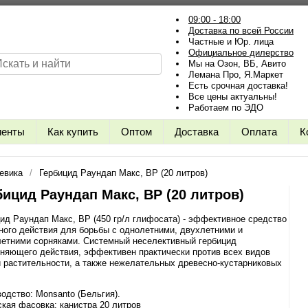
09:00 - 18:00
Доставка по всей России
Частные и Юр. лица
Официальное дилерство
Мы на Озон, ВБ, Авито
Лемана Про, Я.Маркет
Есть срочная доставка!
Все цены актуальны!
Работаем по ЭДО
иенты
Как купить
Оптом
Доставка
Оплата
К
евика
Гербицид Раундап Макс, ВР (20 литров)
бицид Раундап Макс, ВР (20 литров)
ид Раундап Макс, ВР (450 гр/л глифосата) - эффективное средство
ого действия для борьбы с однолетними, двухлетними и
летними сорняками. Системный неселективный гербицид
няющего действия, эффективен практически против всех видов
 растительности, а также нежелательных древесно-кустарниковых
одство: Monsanto (Бельгия).
кая фасовка: канистра 20 литров