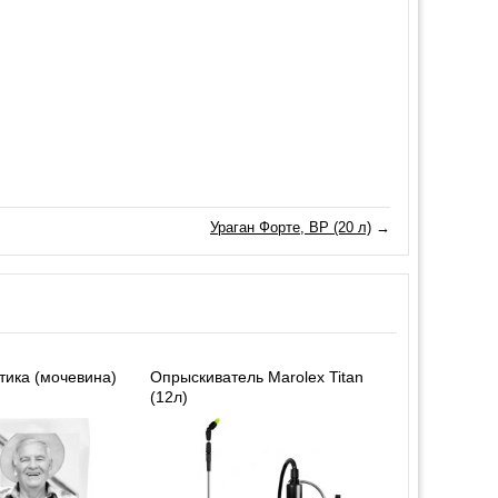
Ураган Форте, ВР (20 л)
→
ика (мочевина)
Опрыскиватель Marolex Titan
(12л)