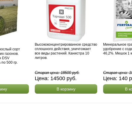
Высококонцентрированное средство
Минеральное гр
сплошного действия, уничтожает
удобрение с сод
рослый сорт
все виды растений. Канистра 10
46,2%. Мешок 1 к
их газонов.
литров.
н DSV
 по 500 гр.
Старая цена:
18500
руб.
Старая цена:
1
Цена:
14500
руб.
Цена:
140
р
зину
В корзину
В к