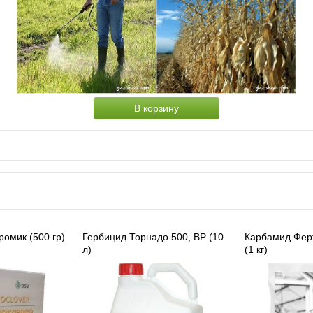
В корзину
ромик (500 гр)
Гербицид Торнадо 500, ВР (10
Карбамид Ферт
л)
(1 кг)