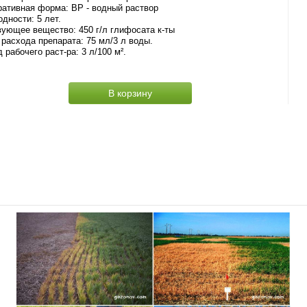
ативная форма: ВР - водный раствор
одности: 5 лет.
ующее вещество: 450 г/л глифосата к-ты
расхода препарата: 75 мл/3 л воды.
 рабочего раст-ра: 3 л/100 м².
В корзину