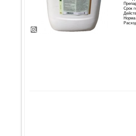
Препар
Срок г
Действ
Норма 
Расход