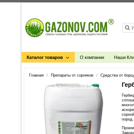
Каталог товаров
О компании
Наши Кл
Главная
Препараты от сорняков
Средства от борщ
Гер
Гербиц
сплошн
много
искоре
сорной
пород.
Произв
Заводс