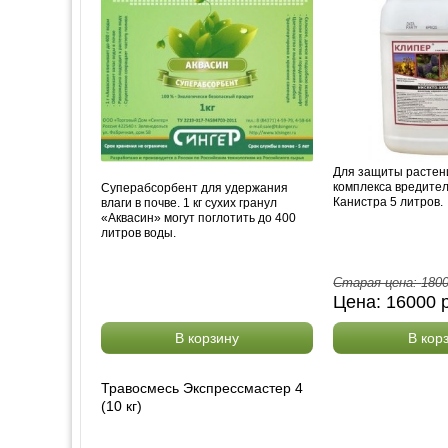
Для защиты растени
комплекса вредител
Суперабсорбент для удержания
Канистра 5 литров.
влаги в почве. 1 кг сухих гранул
«Аквасин» могут поглотить до 400
литров воды.
Старая цена:
180
Цена:
16000
р
В корзину
В кор
Травосмесь Экспрессмастер 4
(10 кг)