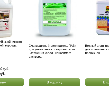
й, хвойников от
ей, короеда.
Смачиватель (прилипатель, ПАВ)
Водный агент (п
для уменьшения поверхностного
для повышения 
натяжения капель наносимого
проникнов
раствора.
00
руб.
уб.
зину
В корзину
В к